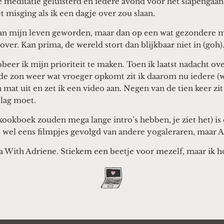
e meditatie geluisterd en iedere avond voor het slapengaan
t misging als ik een dagje over zou slaan.
an mijn leven geworden, maar dan op een wat gezondere man
 over. Kan prima, de wereld stort dan blijkbaar niet in (goh)
eer ik mijn prioriteit te maken. Toen ik laatst nadacht o
s de zon weer wat vroeger opkomt zit ik daarom nu iedere
mat uit en zet ik een video aan. Negen van de tien keer zit i
slag moet.
kookboek zouden mega lange intro’s hebben, je ziet het) is
b wel eens filmpjes gevolgd van andere yogaleraren, maar Ad
ga With Adriene. Stiekem een beetje voor mezelf, maar ik ho