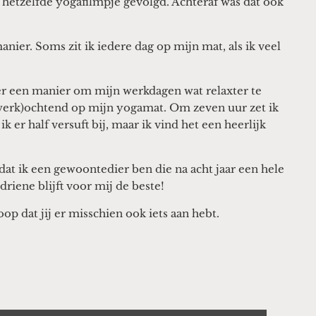
 hetzelfde yogafilmpje gevolgd. Achteraf was dat ook
ier. Soms zit ik iedere dag op mijn mat, als ik veel
.
ver een manier om mijn werkdagen wat relaxter te
 (werk)ochtend op mijn yogamat. Om zeven uur zet ik
k er half versuft bij, maar ik vind het een heerlijk
 dat ik een gewoontedier ben die na acht jaar een hele
riene blijft voor mij de beste!
op dat jij er misschien ook iets aan hebt.