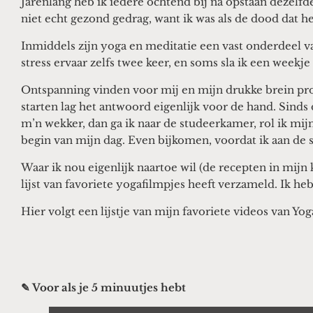
Jarenlang heb ik iedere ochtend bij na opstaan dezelfd
niet echt gezond gedrag, want ik was als de dood dat he
Inmiddels zijn yoga en meditatie een vast onderdeel v
stress ervaar zelfs twee keer, en soms sla ik een weekje
Ontspanning vinden voor mij en mijn drukke brein prob
starten lag het antwoord eigenlijk voor de hand. Sind
m’n wekker, dan ga ik naar de studeerkamer, rol ik mijn 
begin van mijn dag. Even bijkomen, voordat ik aan de 
Waar ik nou eigenlijk naartoe wil (de recepten in mijn 
lijst van favoriete yogafilmpjes heeft verzameld. Ik he
Hier volgt een lijstje van mijn favoriete videos van Yo
✎ Voor als je 5 minuutjes hebt
Display