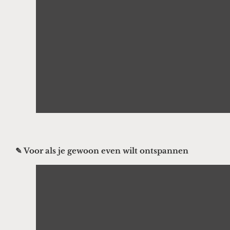
✎ Voor als je gewoon even wilt ontspannen
Display
"Gentle,
Relaxing,
Cozy
Flow
|
20-
Minute
Home