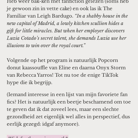
Heb weer bak-ken met fanfiction gelezen (soms heb
je gewoon zin in vette cake) en ook las ik The
Familiar van Leigh Bardugo.
“In a shabby house in the
new capital of Madrid, a lowly kitchen scullion hides a
gift for little miracles. But when her employer discovers
Luzia Cotado’s secret talent, she demands Luzia use her
illusions to win over the royal court.”
Volgende op het program is natuurlijk Popcorn
donut kaassouffle van Eline en daarna Onyx Storm
van Rebecca Yarros! Tot nu toe de enige TikTok
hype die ik begrijp.
(Iemand interesse in een lijst van mijn favoriete fan
fics? Het is natuurlijk een beetje beschamend om toe
te geven dat ik dat zoveel lees, maar een slechte
gezondheid zet eigenlijk wel alles in perspectief, dus
eerlijk gezegd: idgaf anymore).