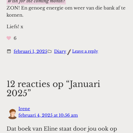
Wish for the coming month?
ZON! En genoeg energie om weer van die bank af te
komen.
Liefs! x
6
:
februari 1, 2025
Diary
Leave a reply
Januari
2025
12 reacties op “Januari
2025”
Irene
februari 4, 2025 at 10:56 am
Dat boek van Eline staat door jou ook op