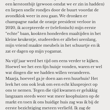
een kerstontbijt (gewoon omdat we er zin in hadden)
en liepen snelle rondjes door de buurt voordat de
avondklok weer in zou gaan. We dronken er
champagne nadat de oranje president verloor in
2020, ik accepteerde er (telefonisch) mijn eerste
“echte” baan, kookten honderden maaltijden in het
kleine keukentje, studeerden er allebei urenlang,
mijn vriend maakte meubels in het schuurtje en ik
zat er dagen op mijn yogamat.
Na vijf jaar werd het tijd om eens verder te kijken.
Hoewel we het een fijn huisje vonden, waren er wel
wat dingen die we hadden willen veranderen.
Maarja, hoeveel ga je doen aan een huurhuis? Het
leek het ons ook leuk om een echt klusproject op
ons te nemen. Tegen die tijd kwamen er gelukkig
langzaam steeds weer wat meer koophuizen op de
markt en toen ik ons huidige huis zag was ik bij de
eerste bezichtiging meteen verliefd. Ik zag de