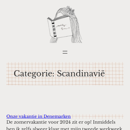
Ga
naar
de
inhoud
Categorie:
Scandinavië
Onze vakantie in Denemarken
De zomervakantie voor 2024 zit er op! Inmiddels
ben ik zelfs alweer klaar met mijn tweede werkweek.