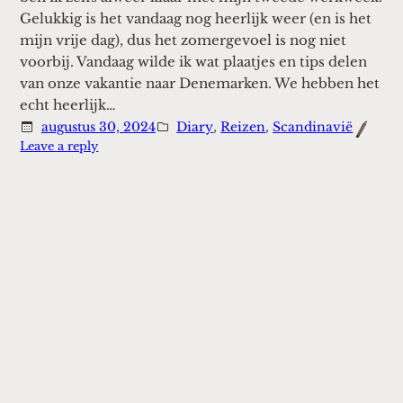
Gelukkig is het vandaag nog heerlijk weer (en is het
mijn vrije dag), dus het zomergevoel is nog niet
voorbij. Vandaag wilde ik wat plaatjes en tips delen
van onze vakantie naar Denemarken. We hebben het
echt heerlijk…
augustus 30, 2024
Diary
, 
Reizen
, 
Scandinavië
:
Leave a reply
Onze
vakantie
in
Denemarken