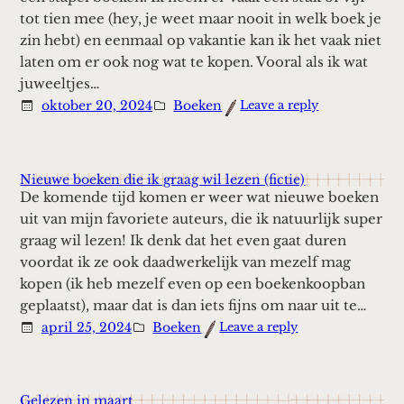
tot tien mee (hey, je weet maar nooit in welk boek je
zin hebt) en eenmaal op vakantie kan ik het vaak niet
laten om er ook nog wat te kopen. Vooral als ik wat
juweeltjes…
:
oktober 20, 2024
Boeken
Leave a reply
Dit
las
ik
op
Nieuwe boeken die ik graag wil lezen (fictie)
vakantie
De komende tijd komen er weer wat nieuwe boeken
uit van mijn favoriete auteurs, die ik natuurlijk super
graag wil lezen! Ik denk dat het even gaat duren
voordat ik ze ook daadwerkelijk van mezelf mag
kopen (ik heb mezelf even op een boekenkoopban
geplaatst), maar dat is dan iets fijns om naar uit te…
:
april 25, 2024
Boeken
Leave a reply
Nieuwe
boeken
die
ik
Gelezen in maart