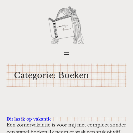
Ga
naar
de
inhoud
Categorie:
Boeken
Dit las ik op vakantie
Een zomervakantie is voor mij niet compleet zonder
een stapel boeken. Ik neem er vaak een stuk of vijf